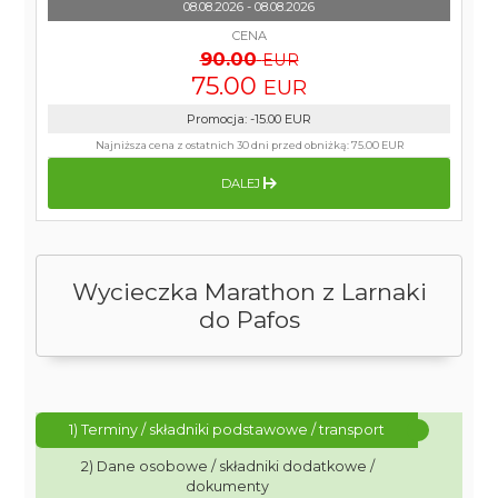
08.08.2026 - 08.08.2026
CENA
90.00
EUR
75.00
EUR
Promocja
:
-15.00
EUR
Najniższa cena z ostatnich 30 dni przed obniżką:
75.00 EUR
DALEJ
Wycieczka Marathon z Larnaki
do Pafos
1) Terminy / składniki podstawowe / transport
2) Dane osobowe / składniki dodatkowe /
dokumenty