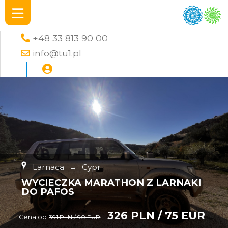
+48 33 813 90 00
info@tu1.pl
Larnaca
→
Cypr
WYCIECZKA MARATHON Z LARNAKI
DO PAFOS
326 PLN / 75 EUR
Cena od
391 PLN / 90 EUR