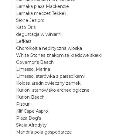
Larnaka plaża Mackenzie
Larnaka meczet Tekkeli
Słone Jezioro
Kato Dris
degustacja w winiarni
Lefkara
Choroikoitia neolityczna wioska
White Stones znakomite kredowe skałki
Governor's Beach
Limassol Marina
Limassol starówka z parasolkami
Kolossi średniowieczny zamek
Kurion stanowisko archeologiczne
Kurion Beach
Pisouri
Klif Cape Aspro
Plaża Dog's
Skała Afrodyty
Mandria pola gospodarcze