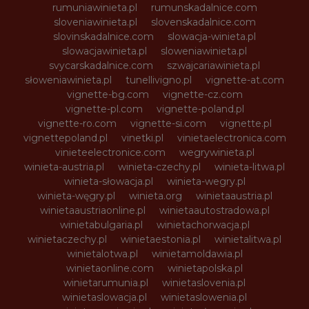
rumuniawinieta.pl
rumunskadalnice.com
sloveniawinieta.pl
slovenskadalnice.com
slovinskadalnice.com
slowacja-winieta.pl
slowacjawinieta.pl
sloweniawinieta.pl
svycarskadalnice.com
szwajcariawinieta.pl
słoweniawinieta.pl
tunellivigno.pl
vignette-at.com
vignette-bg.com
vignette-cz.com
vignette-pl.com
vignette-poland.pl
vignette-ro.com
vignette-si.com
vignette.pl
vignettepoland.pl
vinetki.pl
vinietaelectronica.com
vinieteelectronice.com
wegrywinieta.pl
winieta-austria.pl
winieta-czechy.pl
winieta-litwa.pl
winieta-słowacja.pl
winieta-wegry.pl
winieta-węgry.pl
winieta.org
winietaaustria.pl
winietaaustriaonline.pl
winietaautostradowa.pl
winietabulgaria.pl
winietachorwacja.pl
winietaczechy.pl
winietaestonia.pl
winietalitwa.pl
winietalotwa.pl
winietamoldawia.pl
winietaonline.com
winietapolska.pl
winietarumunia.pl
winietaslovenia.pl
winietaslowacja.pl
winietaslowenia.pl