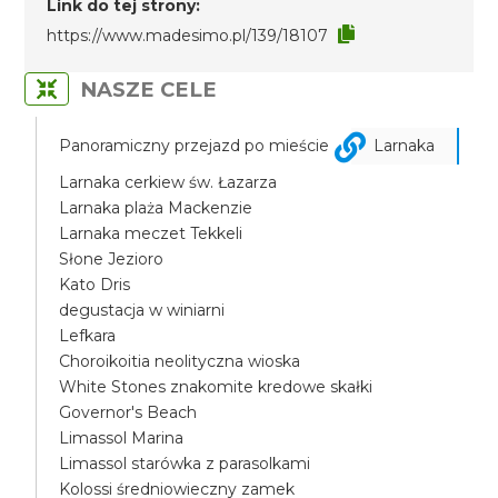
Link do tej strony:
https://www.madesimo.pl/139/18107
NASZE CELE
Panoramiczny przejazd po mieście
Larnaka
Larnaka cerkiew św. Łazarza
Larnaka plaża Mackenzie
Larnaka meczet Tekkeli
Słone Jezioro
Kato Dris
degustacja w winiarni
Lefkara
Choroikoitia neolityczna wioska
White Stones znakomite kredowe skałki
Governor's Beach
Limassol Marina
Limassol starówka z parasolkami
Kolossi średniowieczny zamek