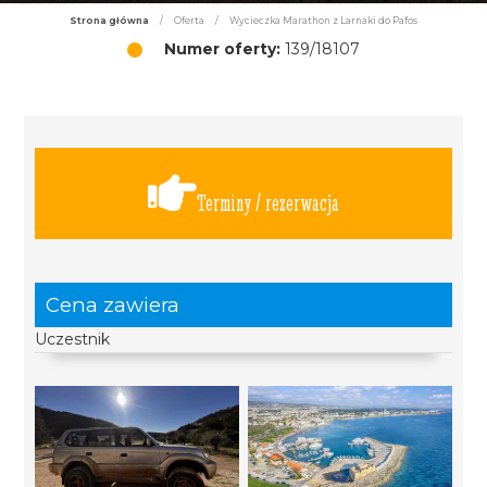
Strona główna
/
Oferta
/
Wycieczka Marathon z Larnaki do Pafos
Numer oferty:
139/18107
Terminy / rezerwacja
Cena zawiera
Uczestnik