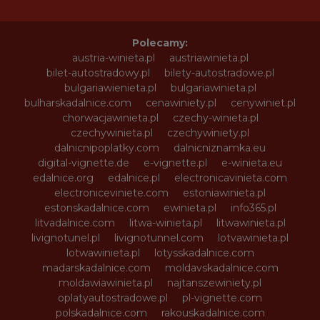
Polecamy:
austria-winieta.pl
austriawinieta.pl
bilet-autostradowy.pl
bilety-autostradowe.pl
bulgariawienieta.pl
bulgariawinieta.pl
bulharskadalnice.com
cenawiniety.pl
cenywiniet.pl
chorwacjawinieta.pl
czechy-winieta.pl
czechywinieta.pl
czechywiniety.pl
dalnicnipoplatky.com
dalnicniznamka.eu
digital-vignette.de
e-vignette.pl
e-winieta.eu
edalnice.org
edalnice.pl
electronicavinieta.com
electroniceviniete.com
estoniawinieta.pl
estonskadalnice.com
ewinieta.pl
info365.pl
litvadalnice.com
litwa-winieta.pl
litwawinieta.pl
livignotunel.pl
livignotunnel.com
lotvawinieta.pl
lotwawinieta.pl
lotysskadalnice.com
madarskadalnice.com
moldavskadalnice.com
moldawiawinieta.pl
najtanszewiniety.pl
oplatyautostradowe.pl
pl-vignette.com
polskadalnice.com
rakouskadalnice.com