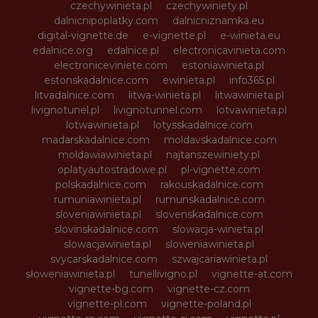
czechywinieta.pl
czechywiniety.pl
dalnicnipoplatky.com
dalnicniznamka.eu
digital-vignette.de
e-vignette.pl
e-winieta.eu
edalnice.org
edalnice.pl
electronicavinieta.com
electroniceviniete.com
estoniawinieta.pl
estonskadalnice.com
ewinieta.pl
info365.pl
litvadalnice.com
litwa-winieta.pl
litwawinieta.pl
livignotunel.pl
livignotunnel.com
lotvawinieta.pl
lotwawinieta.pl
lotysskadalnice.com
madarskadalnice.com
moldavskadalnice.com
moldawiawinieta.pl
najtanszewiniety.pl
oplatyautostradowe.pl
pl-vignette.com
polskadalnice.com
rakouskadalnice.com
rumuniawinieta.pl
rumunskadalnice.com
sloveniawinieta.pl
slovenskadalnice.com
slovinskadalnice.com
slowacja-winieta.pl
slowacjawinieta.pl
sloweniawinieta.pl
svycarskadalnice.com
szwajcariawinieta.pl
słoweniawinieta.pl
tunellivigno.pl
vignette-at.com
vignette-bg.com
vignette-cz.com
vignette-pl.com
vignette-poland.pl