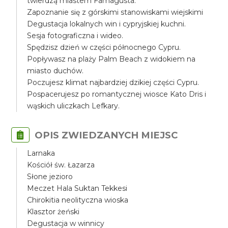
twierdzą miastem Famagusta.
Zapoznanie się z górskimi stanowiskami wiejskimi
Degustacja lokalnych win i cypryjskiej kuchni.
Sesja fotograficzna i wideo.
Spędzisz dzień w części północnego Cypru.
Popływasz na plaży Palm Beach z widokiem na
miasto duchów.
Poczujesz klimat najbardziej dzikiej części Cypru.
Pospacerujesz po romantycznej wiosce Kato Dris i
wąskich uliczkach Lefkary.
OPIS ZWIEDZANYCH MIEJSC
Larnaka
Kościół św. Łazarza
Słone jezioro
Meczet Hala Suktan Tekkesi
Chirokitia neolityczna wioska
Klasztor żeński
Degustacja w winnicy