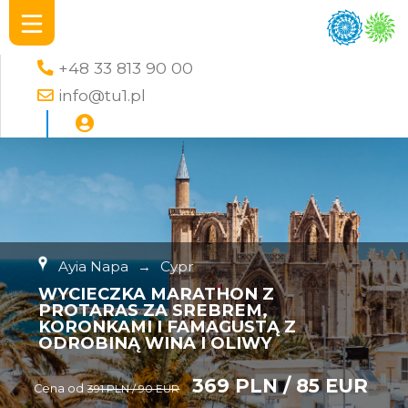
+48 33 813 90 00
info@tu1.pl
Ayia Napa
→
Cypr
WYCIECZKA MARATHON Z
PROTARAS ZA SREBREM,
KORONKAMI I FAMAGUSTĄ Z
ODROBINĄ WINA I OLIWY
369 PLN / 85 EUR
Cena od
391 PLN / 90 EUR