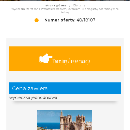
Strona główna
/
Oferta
/
Wycieczka Marathon z Protaras za srebrem, koronkami i Famagustą z odrobiną wina
i oliwy
Numer oferty:
48/18107
Terminy / rezerwacja
Cena zawiera
wycieczka jednodniowa