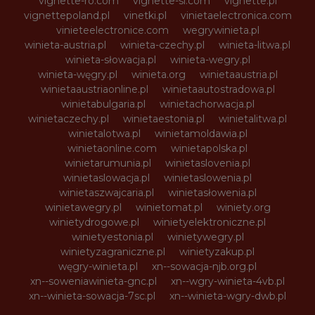
vignette-ro.com
vignette-si.com
vignette.pl
vignettepoland.pl
vinetki.pl
vinietaelectronica.com
vinieteelectronice.com
wegrywinieta.pl
winieta-austria.pl
winieta-czechy.pl
winieta-litwa.pl
winieta-słowacja.pl
winieta-wegry.pl
winieta-węgry.pl
winieta.org
winietaaustria.pl
winietaaustriaonline.pl
winietaautostradowa.pl
winietabulgaria.pl
winietachorwacja.pl
winietaczechy.pl
winietaestonia.pl
winietalitwa.pl
winietalotwa.pl
winietamoldawia.pl
winietaonline.com
winietapolska.pl
winietarumunia.pl
winietaslovenia.pl
winietaslowacja.pl
winietaslowenia.pl
winietaszwajcaria.pl
winietasłowenia.pl
winietawegry.pl
winietomat.pl
winiety.org
winietydrogowe.pl
winietyelektroniczne.pl
winietyestonia.pl
winietywegry.pl
winietyzagraniczne.pl
winietyzakup.pl
węgry-winieta.pl
xn--sowacja-njb.org.pl
xn--soweniawinieta-gnc.pl
xn--wgry-winieta-4vb.pl
xn--winieta-sowacja-7sc.pl
xn--winieta-wgry-dwb.pl