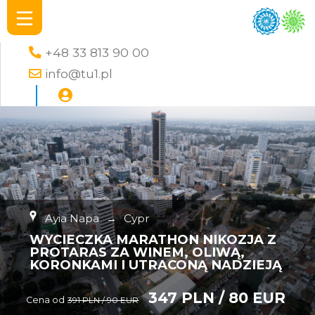
+48 33 813 90 00
info@tu1.pl
Ayia Napa
→
Cypr
WYCIECZKA MARATHON NIKOZJA Z
PROTARAS ZA WINEM, OLIWĄ,
KORONKAMI I UTRACONĄ NADZIEJĄ
347 PLN / 80 EUR
Cena od
391 PLN / 90 EUR