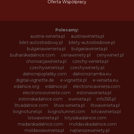
Oferta Współpracy
Polecamy:
austria-winieta.pl
austriawinieta.pl
bilet-autostradowy.pl
bilety-autostradowe.pl
bulgariawienieta.pl
bulgariawinieta.pl
bulharskadalnice.com
cenawiniety.pl
cenywiniet.pl
chorwacjawinieta.pl
czechy-winieta.pl
czechywinieta.pl
czechywiniety.pl
dalnicnipoplatky.com
dalnicniznamka.eu
digital-vignette.de
e-vignette.pl
e-winieta.eu
edalnice.org
edalnice.pl
electronicavinieta.com
electroniceviniete.com
estoniawinieta.pl
estonskadalnice.com
ewinieta.pl
info365.pl
litvadalnice.com
litwa-winieta.pl
litwawinieta.pl
livignotunel.pl
livignotunnel.com
lotvawinieta.pl
lotwawinieta.pl
lotysskadalnice.com
madarskadalnice.com
moldavskadalnice.com
moldawiawinieta.pl
najtanszewiniety.pl