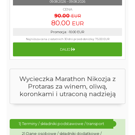
09.08.2026 - 09.08.2026
CENA
90.00
EUR
80.00
EUR
Promocja
:
-10.00
EUR
Najniższa cena z ostatnich 30 dni przed obniżką:
75.00 EUR
DALEJ
Wycieczka Marathon Nikozja z
Protaras za winem, oliwą,
koronkami i utraconą nadzieją
1) Terminy / składniki podstawowe / transport
2) Dane osobowe / składniki dodatkowe /