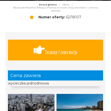
Strona główna
/
Oferta
/
Wycieczka Marathon Nikozja z Protaras za winem, oliwą, koronkami i utraconą
nadzieją
Numer oferty:
62/18107
Terminy / rezerwacja
Cena zawiera
wycieczka jednodniowa