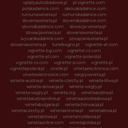
oplatyautostradowe.pl
pl-vignette.com
polskadalnice.com
rakouskadalnice.com
rumuniawinieta.pl
rumunskadalnice.com
sloveniawinieta.pl
slovenskadalnice.com
slovinskadalnice.com
slowacja-winieta.pl
slowacjawinieta.pl
sloweniawinieta.pl
svycarskadalnice.com
szwajcariawinieta.pl
słoweniawinieta.pl
tunellivigno.pl
vignette-at.com
vignette-bg.com
vignette-cz.com
vignette-pl.com
vignette-poland.pl
vignette-ro.com
vignette-si.com
vignette.pl
vignettepoland.pl
vinetki.pl
vinietaelectronica.com
vinieteelectronice.com
wegrywinieta.pl
winieta-austria.pl
winieta-czechy.pl
winieta-litwa.pl
winieta-słowacja.pl
winieta-wegry.pl
winieta-węgry.pl
winieta.org
winietaaustria.pl
winietaaustriaonline.pl
winietaautostradowa.pl
winietabulgaria.pl
winietachorwacja.pl
winietaczechy.pl
winietaestonia.pl
winietalitwa.pl
winietalotwa.pl
winietamoldawia.pl
winietaonline.com
winietapolska.pl