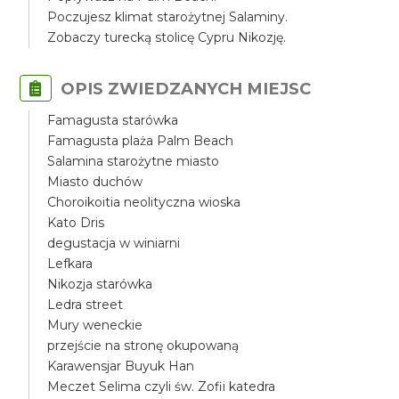
Poczujesz klimat starożytnej Salaminy.
Zobaczy turecką stolicę Cypru Nikozję.
OPIS ZWIEDZANYCH MIEJSC
Famagusta starówka
Famagusta plaża Palm Beach
Salamina starożytne miasto
Miasto duchów
Choroikoitia neolityczna wioska
Kato Dris
degustacja w winiarni
Lefkara
Nikozja starówka
Ledra street
Mury weneckie
przejście na stronę okupowaną
Karawensjar Buyuk Han
Meczet Selima czyli św. Zofii katedra