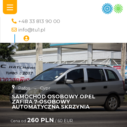
+48 33 813 90 00
info@tu1.pl
Pafos
→
Cypr
SAMOCHÓD OSOBOWY OPEL
ZAFIRA 7-OSOBOWY
AUTOMATYCZNA SKRZYNIA
260 PLN
/ 60 EUR
Cena od