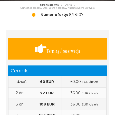
Strona główna
/
Oferta
/
Samochód osobowy Opel Zafira 7-osobowy Automatyczna Skrzynia
Numer oferty:
8/18107
Terminy / rezerwacja
Cennik
1 dzień
60 EUR
60.00
EUR /dzień
2 dni
72 EUR
36.00
EUR /dzień
3 dni
108 EUR
36.00
EUR /dzień