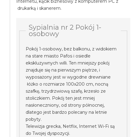
Internetu, kącik biznesowy z komputerem PC z
drukarką i skanerem.
Sypialnia nr 2 Pokój 1-
osobowy
Pokój 1-osobowy, bez balkonu, z widokiem
na stare miasto Pafos i osiedle
ekskluzywnych willi. Ten mniejszy pokój
znajduje się na pierwszym piętrze, i
wyposażony jest w wygodne drewniane
łóżko o rozmiarze 100x200 cm, nocną
szafkę, trzydrzwiową szafę, krzesło ze
stoliczkiem. Pokój ten jest mniej
nasłoneczniony, od strony północnej,
dlatego jest bardzo polecany na letnie
pobyty.
Telewizja grecka, Netflix, Internet Wi-Fi są
do Twojej dyspozycji.