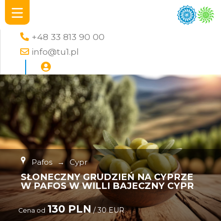
+48 33 813 90 00
info@tu1.pl
Pafos
→
Cypr
SŁONECZNY GRUDZIEŃ NA CYPRZE
W PAFOS W WILLI BAJECZNY CYPR
130 PLN
/ 30 EUR
Cena od