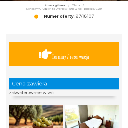
Strona główna
/
Oferta
/
Słoneczny Grudzień na Cyprze w Pafos w Willi Bajeczny Cypr
Numer oferty:
87/18107
Terminy / rezerwacja
Cena zawiera
zakwaterowanie w willi