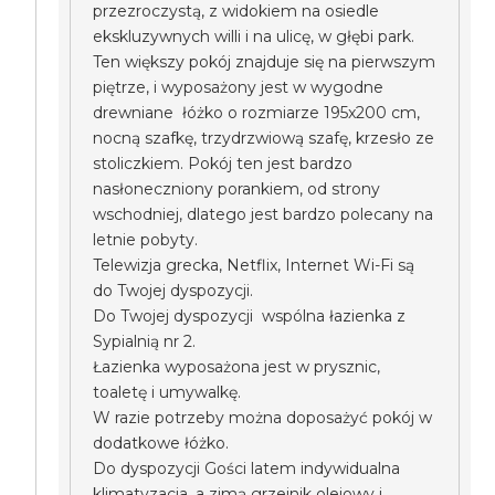
przezroczystą, z widokiem na osiedle
ekskluzywnych willi i na ulicę, w głębi park.
Ten większy pokój znajduje się na pierwszym
piętrze, i wyposażony jest w wygodne
drewniane łóżko o rozmiarze 195x200 cm,
nocną szafkę, trzydrzwiową szafę, krzesło ze
stoliczkiem. Pokój ten jest bardzo
nasłoneczniony porankiem, od strony
wschodniej, dlatego jest bardzo polecany na
letnie pobyty.
Telewizja grecka, Netflix, Internet Wi-Fi są
do Twojej dyspozycji.
Do Twojej dyspozycji wspólna łazienka z
Sypialnią nr 2.
Łazienka wyposażona jest w prysznic,
toaletę i umywalkę.
W razie potrzeby można doposażyć pokój w
dodatkowe łóżko.
Do dyspozycji Gości latem indywidualna
klimatyzacja, a zimą grzejnik olejowy i