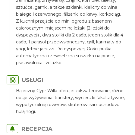
zamrażarką, zmywarkę, czajnik, komplet talerzy,
sztućce, garnki, a także szklanki, kielichy do wina
białego i czerwonego, filiżanki do kawy, korkociąg.
Z kuchni przejście do mini ogrodu z basenem
całorocznym, miejscem na leżaki (2 leżaki do
dyspozycji) , dwa stoliki dla 2 osób, jeden stolik dla 4
osób, 1 parasol przeciwsłoneczny, grill, karimaty do
yogi, letnie jacuzzi. Do dyspozycji Gości pralka
automatyczna i zewnętrzna suszarka na pranie,
prasowalnica i żelazko.
USŁUGI
Bajeczny Cypr Willa oferuje: zakwaterowanie, różne
opcje wyżywienia, transfery, wycieczki fakultatywne,
wypożyczalnię rowerów, skuterów, samochodów.
hulajnogi.
RECEPCJA