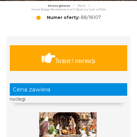
Strona główna
/
Oferta
/
Święta Bożego Narodzenia w willi Bajeczny Cypr w Pafos
Numer oferty:
88/18107
Terminy / rezerwacja
Cena zawiera
noclegi