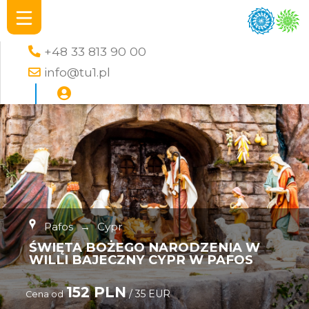
+48 33 813 90 00
info@tu1.pl
Pafos
→
Cypr
ŚWIĘTA BOŻEGO NARODZENIA W
WILLI BAJECZNY CYPR W PAFOS
152 PLN
/ 35 EUR
Cena od