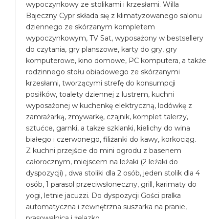
wypoczynkowy ze stolikami i krzesłami. Willa
Bajeczny Cypr składa się z klimatyzowanego salonu
dziennego ze skórzanym kompletem
wypoczynkowym, TV Sat, wyposażony w bestsellery
do czytania, gry planszowe, karty do gry, gry
komputerowe, kino domowe, PC komputera, a także
rodzinnego stołu obiadowego ze skórzanymi
krzesłami, tworzącymi strefę do konsumpcji
posiłków, toalety dziennej z lustrem, kuchni
wyposażonej w kuchenkę elektryczną, lodówkę z
zamrażarką, zmywarkę, czajnik, komplet talerzy,
sztućce, garnki, a także szklanki, kielichy do wina
białego i czerwonego, filiżanki do kawy, korkociąg.
Z kuchni przejście do mini ogrodu z basenem
całorocznym, miejscem na leżaki (2 leżaki do
dyspozycji) , dwa stoliki dla 2 osób, jeden stolik dla 4
osób, 1 parasol przeciwsłoneczny, grill, karimaty do
yogi, letnie jacuzzi. Do dyspozycji Gości pralka
automatyczna i zewnętrzna suszarka na pranie,
prasowalnica i żelazko.